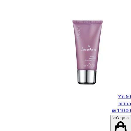
50 מ"ל
מסכות
הוסף לסל