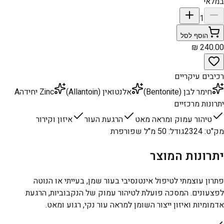
במלאי
1
הוסף לסל
רכיבים עיקריים
חימר לבן (Bentonite)
אלנטואין (Allantoin)
Zinc יחידהA
יתרונות מרכזיים
טיהור עמוק ומראה מאט
הרגעת העור
איזון וקירור
מק"ט
:
2324
גודל
:
50 מ"ל שפורפרת
יתרונות המוצר
פתרון עוצמתי לטיפול אינטנסיבי בעור שמן, בעייתי או הנוטה
לפצעונים. המסכה פועלת לטיהור עמוק של הנקבוביות, הרגעת
אדמומיות ואיזון ייצור השומן למראה עור נקי, רגוע ומאט.