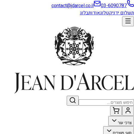
contact@jdarcel.co.il
03-6090787
תשלום ידני
קטלוג
אודות
בלוג
צרכי עור
סוגי מוצרים