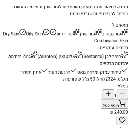
מסכה לטיהור עמוק ואיזון השומניות לעור שמן ובעייתי. מועשרת
בחימר לבן לספיחת עודפי סבום.
מתאים ל
עור מעורב
עור שמן
עור רגיש
Oily Skin
Dry Skin
Combination Skin
רכיבים עיקריים
חימר לבן (Bentonite)
אלנטואין (Allantoin)
Zinc יחידהA
יתרונות מרכזיים
טיהור עמוק ומראה מאט
הרגעת העור
איזון וקירור
מק"ט
:
2324
גודל
:
50 מ"ל שפורפרת
במלאי
1
הוסף לסל