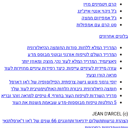
קרם ויטמינים מזין
ג'ל ניקוי אנטי-אייג'ינג
ג'ל אמפיזום ממצק
סט קרם עם אמפולות
בלוגים אחרונים
המדריך המלא ללחות: סודות החומצה ההיאלורונית
המדריך השלם לטיפוח אורגני ובוטני מבוסס מדע
ניאצינמיד: המדריך המלא לעור נקי, מוצק ומאוזן יותר
עזרה מיידית לעיניים עייפות: כיצד רפידות עיניים מחזירות לעור
מראה קורן וצעיר
יופי גרמני פוגש גישה צרפתית: הפילוסופיה של ז'אן דארסל
חומצה היאלורונית: גיבורת הלחות האולטימטיבית לעור שלך
מדריך השרדות לטיפוח העור בחורף: 4 טיפים למראה זוהר ובריא
5 החלטות טיפוח מבוססות-מדע שבאמת משנות את העור
(c) JEAN D'ARCEL
הצהרת נגישות
תשלום ידני
אודות
חוגגים 66 שנים של ז'אן ד'ארסל
תנאי
שימוש
מדיניות הפרטיות