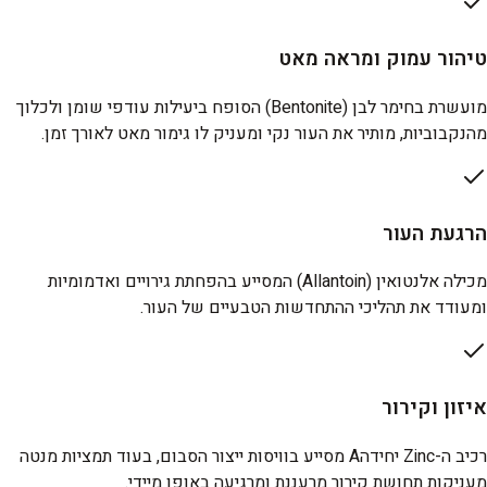
טיהור עמוק ומראה מאט
מועשרת בחימר לבן (Bentonite) הסופח ביעילות עודפי שומן ולכלוך
מהנקבוביות, מותיר את העור נקי ומעניק לו גימור מאט לאורך זמן.
הרגעת העור
מכילה אלנטואין (Allantoin) המסייע בהפחתת גירויים ואדמומיות
ומעודד את תהליכי ההתחדשות הטבעיים של העור.
איזון וקירור
רכיב ה-Zinc יחידהA מסייע בוויסות ייצור הסבום, בעוד תמציות מנטה
מעניקות תחושת קירור מרעננת ומרגיעה באופן מיידי.