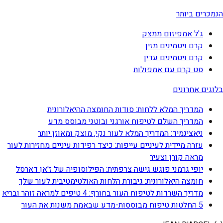
הנמכרים ביותר
ג'ל אמפיזום ממצק
קרם ויטמינים מזין
קרם ויטמינים עדין
סט קרם עם אמפולות
בלוגים אחרונים
המדריך המלא ללחות: סודות החומצה ההיאלורונית
המדריך השלם לטיפוח אורגני ובוטני מבוסס מדע
ניאצינמיד: המדריך המלא לעור נקי, מוצק ומאוזן יותר
עזרה מיידית לעיניים עייפות: כיצד רפידות עיניים מחזירות לעור
מראה קורן וצעיר
יופי גרמני פוגש גישה צרפתית: הפילוסופיה של ז'אן דארסל
חומצה היאלורונית: גיבורת הלחות האולטימטיבית לעור שלך
מדריך השרדות לטיפוח העור בחורף: 4 טיפים למראה זוהר ובריא
5 החלטות טיפוח מבוססות-מדע שבאמת משנות את העור