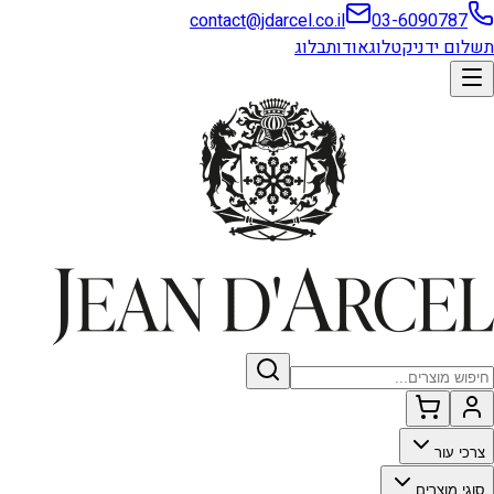
contact@jdarcel.co.il
03-6090787
תשלום ידני
קטלוג
אודות
בלוג
צרכי עור
סוגי מוצרים