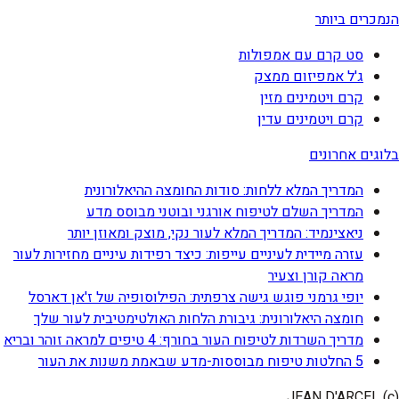
הנמכרים ביותר
סט קרם עם אמפולות
ג'ל אמפיזום ממצק
קרם ויטמינים מזין
קרם ויטמינים עדין
בלוגים אחרונים
המדריך המלא ללחות: סודות החומצה ההיאלורונית
המדריך השלם לטיפוח אורגני ובוטני מבוסס מדע
ניאצינמיד: המדריך המלא לעור נקי, מוצק ומאוזן יותר
עזרה מיידית לעיניים עייפות: כיצד רפידות עיניים מחזירות לעור
מראה קורן וצעיר
יופי גרמני פוגש גישה צרפתית: הפילוסופיה של ז'אן דארסל
חומצה היאלורונית: גיבורת הלחות האולטימטיבית לעור שלך
מדריך השרדות לטיפוח העור בחורף: 4 טיפים למראה זוהר ובריא
5 החלטות טיפוח מבוססות-מדע שבאמת משנות את העור
(c) JEAN D'ARCEL