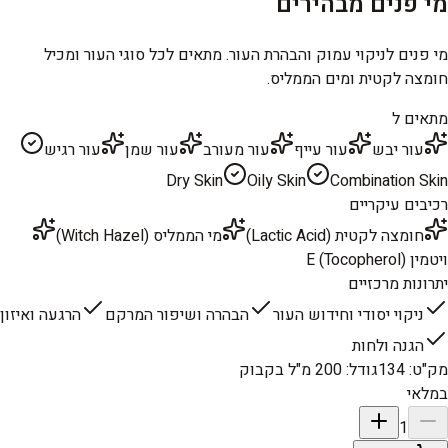
מי פנים מבהירים
מי פנים לניקוי עמוק והבהרת העור. מתאים לכל סוגי העור ומכיל
חומצה לקטית ומים הממליס.
מתאים ל
עור יבש
עור עייף
עור מעורב
עור שמן
עור רגיש
Dry Skin
Oily Skin
Combination Skin
רכיבים עיקריים
חומצה לקטית (Lactic Acid)
מי הממליס (Witch Hazel)
ויטמין E (Tocopherol)
יתרונות מרכזיים
ניקוי יסודי וחידוש העור
הבהרה ושיפור המרקם
הרגעה ואיזון
הגנה ולחות
מק"ט
:
134
גודל
:
200 מ"ל בקבוק
במלאי
1