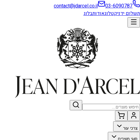
contact@jdarcel.co.il
03-6090787
תשלום ידני
קטלוג
אודות
בלוג
צרכי עור
סוגי מוצרים