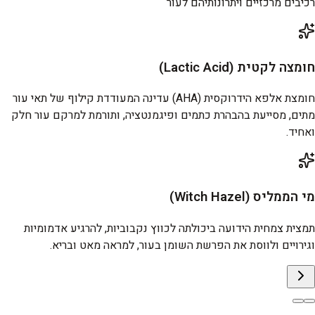
רכיבים מרכזיים ויתרונותיהם לעור
חומצה לקטית (Lactic Acid)
חומצת אלפא הידרוקסית (AHA) עדינה המעודדת קילוף של תאי עור
מתים, מסייעת בהבהרת כתמים ופיגמנטציה, ותורמת למרקם עור חלק
ואחיד.
מי הממליס (Witch Hazel)
תמצית צמחית הידועה ביכולתה לכווץ נקבוביות, להרגיע אדמומיות
וגירויים ולווסת את הפרשת השומן בעור, למראה מאט ובריא.