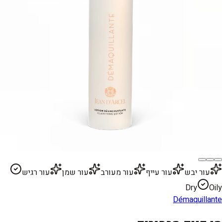
עור יבש
עור עייף
עור מעורב
עור שמן
עור רגיש
Dry
Oily
Démaquillante