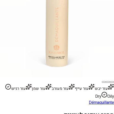
עור יבש
עור עייף
עור מעורב
עור שמן
עור רגיש
Dry
Oily
Démaquillante