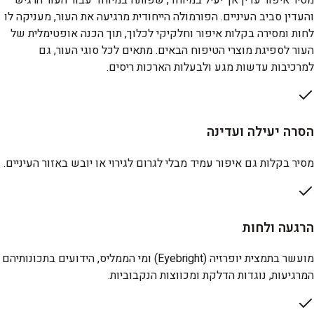
מסיר איפור עדין אך יעיל במיוחד, שפותח במיוחד עבור העור הרגיש
והעדין סביב העיניים. הפורמולה הייחודית מרגיעה את העור, מעניקה לו
לחות ומסירה בקלות איפור וחלקיקי לכלוך, תוך הכנה אופטימלית של
העור לספיגת מוצרי הטיפוח הבאים. מתאים לכל סוגי העור, גם
למרכיבות עדשות מגע ולבעלות הארכות ריסים.
הסרה יעילה ועדינה
מסיר בקלות גם איפור עמיד מבלי לגרום לגירוי או יובש באזור העיניים.
הרגעה ולחות
מועשר בתמצית יופרזיה (Eyebright) ומי הממליס, הידועים בתכונותיהם
המרגיעות, נוגדות הדלקת ומכווצות הנקבוביות.