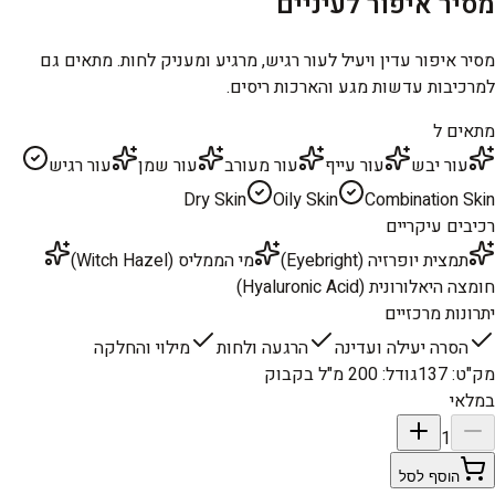
מסיר איפור לעיניים
מסיר איפור עדין ויעיל לעור רגיש, מרגיע ומעניק לחות. מתאים גם
למרכיבות עדשות מגע והארכות ריסים.
מתאים ל
עור יבש
עור עייף
עור מעורב
עור שמן
עור רגיש
Dry Skin
Oily Skin
Combination Skin
רכיבים עיקריים
תמצית יופרזיה (Eyebright)
מי הממליס (Witch Hazel)
חומצה היאלורונית (Hyaluronic Acid)
יתרונות מרכזיים
הסרה יעילה ועדינה
הרגעה ולחות
מילוי והחלקה
מק"ט
:
137
גודל
:
200 מ"ל בקבוק
במלאי
1
הוסף לסל