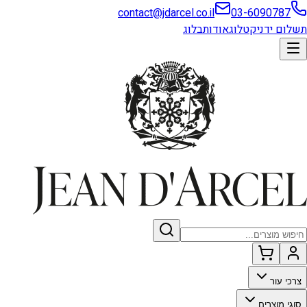
contact@jdarcel.co.il
03-6090787
תשלום ידני
קטלוג
אודות
בלוג
צרכי עור
סוגי מוצרים