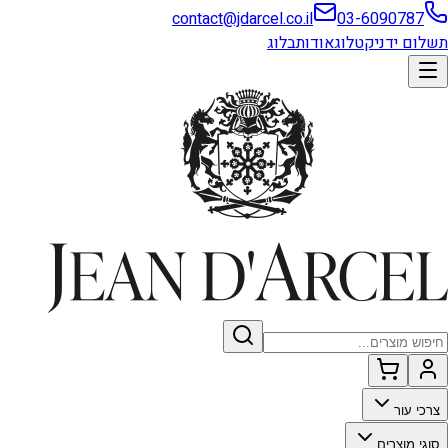
contact@jdarcel.co.il
03-6090787
תשלום ידני
קטלוג
אודות
בלוג
צרכי עור
סוגי מוצרים