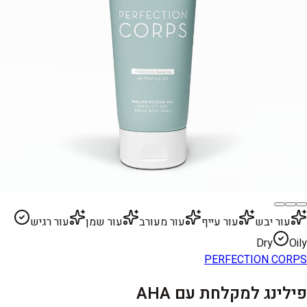
עור יבש
עור עייף
עור מעורב
עור שמן
עור רגיש
Dry
Oily
PERFECTION CORPS
פילינג למקלחת עם AHA