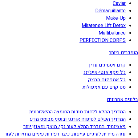
Caviar
Démaquillante
Make-Up
Miratense Lift Detox
Multibalance
PERFECTION CORPS
הנמכרים ביותר
קרם ויטמינים עדין
ג'ל ניקוי אנטי-אייג'ינג
ג'ל אמפיזום ממצק
סט קרם עם אמפולות
בלוגים אחרונים
המדריך המלא ללחות: סודות החומצה ההיאלורונית
המדריך השלם לטיפוח אורגני ובוטני מבוסס מדע
ניאצינמיד: המדריך המלא לעור נקי, מוצק ומאוזן יותר
עזרה מיידית לעיניים עייפות: כיצד רפידות עיניים מחזירות לעור