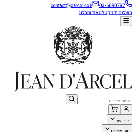
contact@jdarcel.co.il
03-6090787
תשלום ידני
קטלוג
אודות
בלוג
צרכי עור
סוגי מוצרים