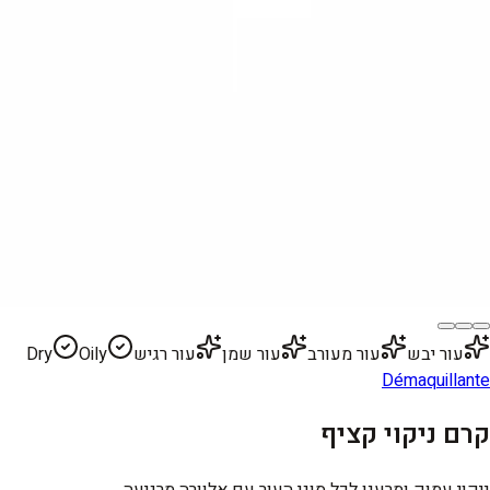
עור יבש
עור מעורב
עור שמן
עור רגיש
Oily
Dry
Démaquillante
קרם ניקוי קציף
ניקוי עמוק ומרענן לכל סוגי העור עם אלוורה מרגיעה.