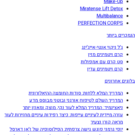
Make-Up
Miratense Lift Detox
Multibalance
PERFECTION CORPS
הנמכרים ביותר
ג'ל ניקוי אנטי-אייג'ינג
קרם ויטמינים מזין
סט קרם עם אמפולות
קרם ויטמינים עדין
בלוגים אחרונים
המדריך המלא ללחות: סודות החומצה ההיאלורונית
המדריך השלם לטיפוח אורגני ובוטני מבוסס מדע
ניאצינמיד: המדריך המלא לעור נקי, מוצק ומאוזן יותר
עזרה מיידית לעיניים עייפות: כיצד רפידות עיניים מחזירות לעור
מראה קורן וצעיר
יופי גרמני פוגש גישה צרפתית: הפילוסופיה של ז'אן דארסל