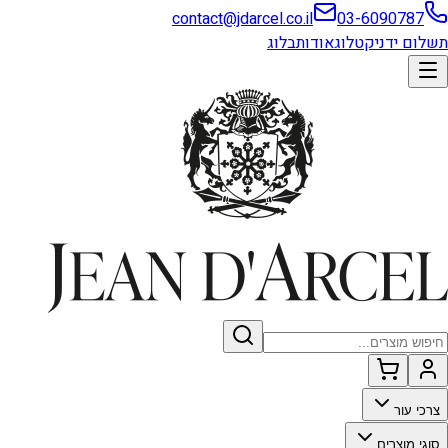
contact@jdarcel.co.il
03-6090787
תשלום ידני
קטלוג
אודות
בלוג
צרכי עור
סוגי מוצרים