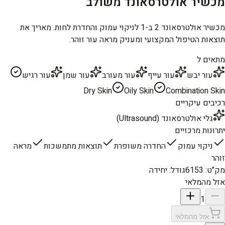
מכשיר אולטרסאונד משולב
מכשיר אולטרסאונד 2 ב-1 לניקוי עמוק והחדרת לחות. מאריך את
תוצאות הטיפול המקצועי ומעניק מראה עור זוהר.
מתאים ל
עור יבש
עור עייף
עור מעורב
עור שמן
עור רגיש
Dry Skin
Oily Skin
Combination Skin
רכיבים עיקריים
גלי אולטרסאונד (Ultrasound)
יתרונות מרכזיים
ניקוי עמוק
החדרה משופרת
תוצאות מתמשכות
מראה
זוהר
מק"ט
:
6153
גודל
:
יחידה
אזל מהמלאי
1
אזל מהמלאי