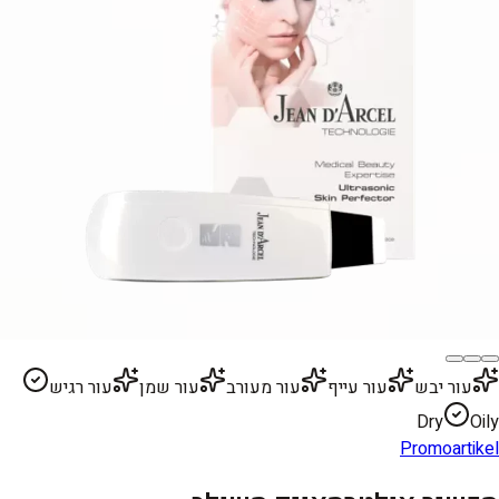
עור יבש
עור עייף
עור מעורב
עור שמן
עור רגיש
Dry
Oily
Promoartikel