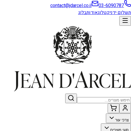
contact@jdarcel.co.il
03-6090787
תשלום ידני
קטלוג
אודות
בלוג
צרכי עור
סוגי מוצרים