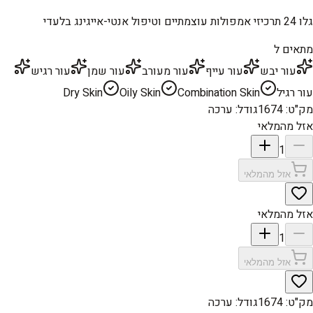
גלו 24 תרכיזי אמפולות עוצמתיים וטיפול אנטי-אייגינג בלעדי
מתאים ל
עור יבש
עור עייף
עור מעורב
עור שמן
עור רגיש
עור רגיל
Combination Skin
Oily Skin
Dry Skin
מק"ט
:
1674
גודל
:
ערכה
אזל מהמלאי
1
אזל מהמלאי
אזל מהמלאי
1
אזל מהמלאי
מק"ט
:
1674
גודל
:
ערכה