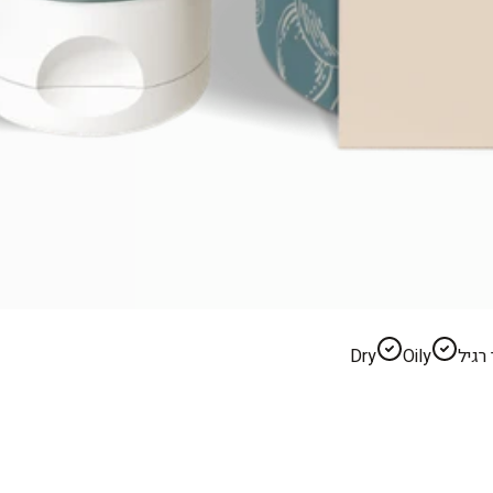
רגיל
Oily
Dry