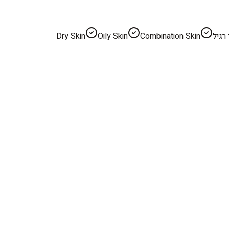
רגיל
Combination Skin
Oily Skin
Dry Skin