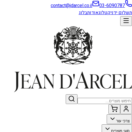
contact@jdarcel.co.il
03-6090787
תשלום ידני
קטלוג
אודות
בלוג
צרכי עור
סוגי מוצרים