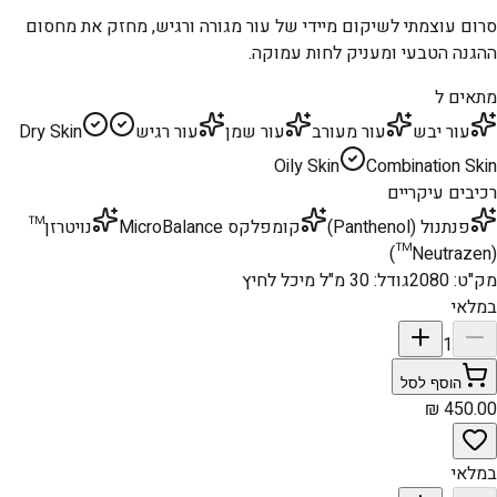
סרום עוצמתי לשיקום מיידי של עור מגורה ורגיש, מחזק את מחסום
ההגנה הטבעי ומעניק לחות עמוקה.
מתאים ל
עור יבש
עור מעורב
עור שמן
עור רגיש
Dry Skin
Oily Skin
Combination Skin
רכיבים עיקריים
פנתנול (Panthenol)
קומפלקס MicroBalance
נויטרזן™
(Neutrazen™)
מק"ט
:
2080
גודל
:
30 מ"ל מיכל לחיץ
במלאי
1
הוסף לסל
במלאי