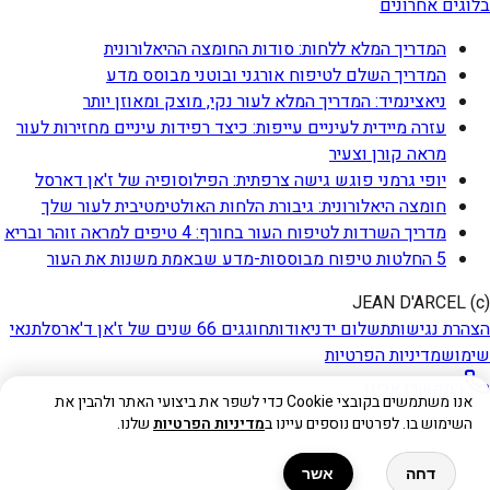
בלוגים אחרונים
המדריך המלא ללחות: סודות החומצה ההיאלורונית
המדריך השלם לטיפוח אורגני ובוטני מבוסס מדע
ניאצינמיד: המדריך המלא לעור נקי, מוצק ומאוזן יותר
עזרה מיידית לעיניים עייפות: כיצד רפידות עיניים מחזירות לעור
מראה קורן וצעיר
יופי גרמני פוגש גישה צרפתית: הפילוסופיה של ז'אן דארסל
חומצה היאלורונית: גיבורת הלחות האולטימטיבית לעור שלך
מדריך השרדות לטיפוח העור בחורף: 4 טיפים למראה זוהר ובריא
5 החלטות טיפוח מבוססות-מדע שבאמת משנות את העור
(c) JEAN D'ARCEL
הצהרת נגישות
תשלום ידני
אודות
חוגגים 66 שנים של ז'אן ד'ארסל
תנאי
שימוש
מדיניות הפרטיות
התקשרו אלינו
אנו משתמשים בקובצי Cookie כדי לשפר את ביצועי האתר ולהבין את
השימוש בו. לפרטים נוספים עיינו ב
מדיניות הפרטיות
שלנו.
דחה
אשר