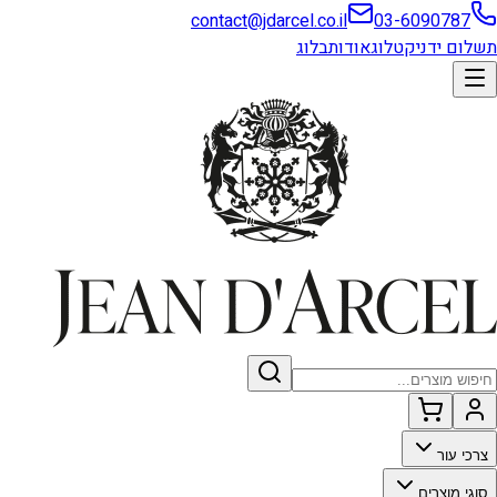
contact@jdarcel.co.il
03-6090787
תשלום ידני
קטלוג
אודות
בלוג
צרכי עור
סוגי מוצרים