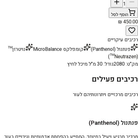
1
הוסף לסל
רכיבים עיקריים
פנתנול (Panthenol)
קומפלקס MicroBalance
נויטרזן™
(Neutrazen™)
מק"ט
:
2080
גודל
:
30 מ"ל מיכל לחיץ
רכיבים פעילים
רכיבים מרכזיים ויתרונותיהם לעור
פנתנול (Panthenol)
מרכיב מרגיע ויעיל במיוחד, המסייע בהפחתת אדמומיות וגירויים בעור