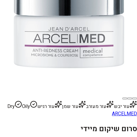
עור יבש
עור מעורב
עור שמן
עור רגיש
Oily
Dry
ARCELMED
סרום שיקום מיידי