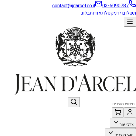
contact@jdarcel.co.il
03-6090787
תשלום ידני
קטלוג
אודות
בלוג
צרכי עור
סוגי מוצרים