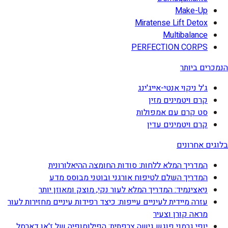
Make-Up
Miratense Lift Detox
Multibalance
PERFECTION CORPS
הנמכרים ביותר
ג'ל ניקוי אנטי-אייג'ינג
קרם ויטמינים מזין
סט קרם עם אמפולות
קרם ויטמינים עדין
בלוגים אחרונים
המדריך המלא ללחות: סודות החומצה ההיאלורונית
המדריך השלם לטיפוח אורגני ובוטני מבוסס מדע
ניאצינמיד: המדריך המלא לעור נקי, מוצק ומאוזן יותר
עזרה מיידית לעיניים עייפות: כיצד רפידות עיניים מחזירות לעור
מראה קורן וצעיר
יופי גרמני פוגש גישה צרפתית: הפילוסופיה של ז'אן דארסל