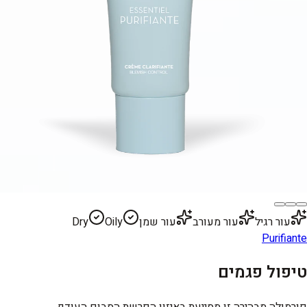
עור רגיל
עור מעורב
עור שמן
Oily
Dry
Purifiante
טיפול פגמים
פורמולה מבהירה זו מסייעת באיזון הפרשת הסבום העודף.