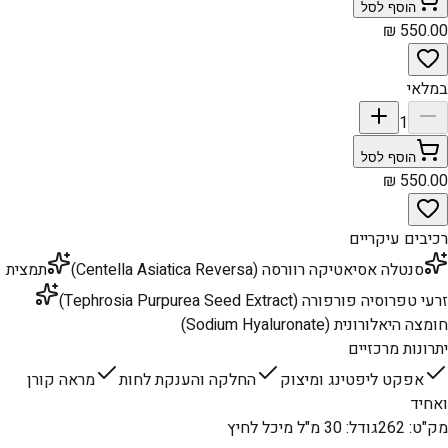
הוסף לסל
במלאי
1
הוסף לסל
רכיבים עיקריים
סנטלה אסיאטיקה רוורסה (Centella Asiatica Reversa)
תמצית
זרעי טפרוסיה פורפורה (Tephrosia Purpurea Seed Extract)
חומצה היאלורונית (Sodium Hyaluronate)
יתרונות מרכזיים
אפקט ליפטינג ומיצוק
החלקה והענקת לחות
מראה קורן
ואחיד
מק"ט
:
262
גודל
:
30 מ"ל מיכל לחיץ