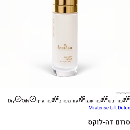
עור יבש
עור שמן
עור מעורב
עור עייף
Oily
Dry
Miratense Lift Detox
סרום דה-לוקס