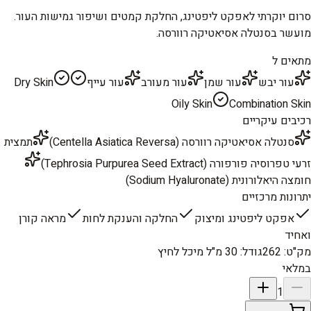
סרום יוקרתי לאפקט ליפטינג, החלקת קמטים ושיפור גמישות העור.
מועשר בסנטלה אסיאטיקה רוורסה.
מתאים ל
עור יבש
עור שמן
עור מעורב
עור עייף
Dry Skin
Oily Skin
Combination Skin
רכיבים עיקריים
סנטלה אסיאטיקה רוורסה (Centella Asiatica Reversa)
תמצית
זרעי טפרוסיה פורפורה (Tephrosia Purpurea Seed Extract)
חומצה היאלורונית (Sodium Hyaluronate)
יתרונות מרכזיים
אפקט ליפטינג ומיצוק
החלקה והענקת לחות
מראה קורן
ואחיד
מק"ט
:
262
גודל
:
30 מ"ל מיכל לחיץ
במלאי
1