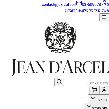
contact@jdarcel.co.il
03-6090787
תשלום ידני
קטלוג
אודות
בלוג
צרכי עור
סוגי מוצרים