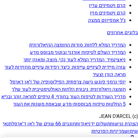
קרם ויטמינים עדין
קרם ויטמינים מזין
ג'ל אמפיזום ממצק
בלוגים אחרונים
המדריך המלא ללחות: סודות החומצה ההיאלורונית
המדריך השלם לטיפוח אורגני ובוטני מבוסס מדע
ניאצינמיד: המדריך המלא לעור נקי, מוצק ומאוזן יותר
עזרה מיידית לעיניים עייפות: כיצד רפידות עיניים מחזירות לעור
מראה קורן וצעיר
יופי גרמני פוגש גישה צרפתית: הפילוסופיה של ז'אן דארסל
חומצה היאלורונית: גיבורת הלחות האולטימטיבית לעור שלך
מדריך השרדות לטיפוח העור בחורף: 4 טיפים למראה זוהר ובריא
5 החלטות טיפוח מבוססות-מדע שבאמת משנות את העור
(c) JEAN D'ARCEL
הצהרת נגישות
תשלום ידני
אודות
חוגגים 66 שנים של ז'אן ד'ארסל
תנאי
שימוש
מדיניות הפרטיות