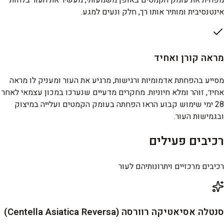
מפחית את עומק הקמטים באופן משמעותי, מעשיר את העור בלחות
אינטנסיבית ומותיר אותו רך, חלק ונעים למגע.
מראה קורן ואחיד
מסייע בהפחתת אדמומיות ורגישות, מרגיע את העור ומעניק לו מראה
אחיד, זוהר ומלא חיוניות. מחקרים מדעיים שנערכו במכון עצמאי לאחר
28 ימי שימוש קבוע הראו הפחתה בעומק הקמטים ועלייה במיצוק
ובגמישות העור.
רכיבים פעילים
רכיבים מרכזיים ויתרונותיהם לעור
סנטלה אסיאטיקה רוורסה (Centella Asiatica Reversa)