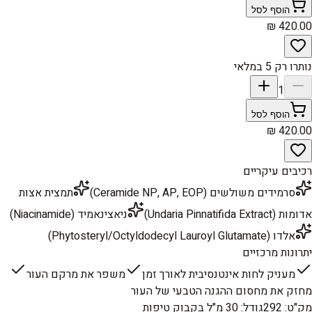
הוסף לסל
נותרו רק 5 במלאי
1
הוסף לסל
רכיבים עיקריים
סרמידים משולשים (Ceramide NP, AP, EOP)
תמצית אצות
אדומות (Undaria Pinnatifida Extract)
ניאצינאמיד (Niacinamide)
אלדו (Phytosteryl/Octyldodecyl Lauroyl Glutamate)
יתרונות מרכזיים
מעניק לחות אינטנסיבית לאורך זמן
משפר את מרקם העור
מחזק את מחסום ההגנה הטבעי של העור
מק"ט
:
292
גודל
:
30 מ"ל בקבוק טיפות