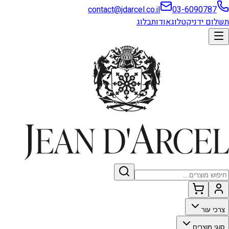
contact@jdarcel.co.il
03-6090787
תשלום ידני
קטלוג
אודות
בלוג
צרכי עור
סוגי מוצרים