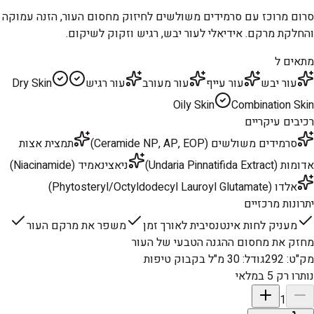
סרום מרוכז עם סרמידים משולשים לחיזוק מחסום העור, הזנה עמוקה
והחלקת מרקם. אידיאלי לעור יבש, רגיש וזקוק לשיקום.
מתאים ל
עור יבש
עור עייף
עור מעורב
עור רגיש
Dry Skin
Oily Skin
Combination Skin
רכיבים עיקריים
סרמידים משולשים (Ceramide NP, AP, EOP)
תמצית אצות
אדומות (Undaria Pinnatifida Extract)
ניאצינאמיד (Niacinamide)
אלדו (Phytosteryl/Octyldodecyl Lauroyl Glutamate)
יתרונות מרכזיים
מעניק לחות אינטנסיבית לאורך זמן
משפר את מרקם העור
מחזק את מחסום ההגנה הטבעי של העור
מק"ט
:
292
גודל
:
30 מ"ל בקבוק טיפות
נותרו רק 5 במלאי
1