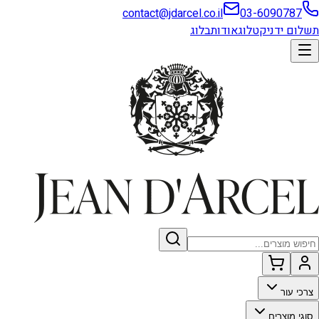
contact@jdarcel.co.il
03-6090787
תשלום ידני
קטלוג
אודות
בלוג
צרכי עור
סוגי מוצרים