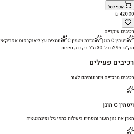
הוסף לסל
רכיבים עיקריים
ויטמין C מוגן
נגזרת ויטמין C
תמצית עץ ליאוקרפוס אפריקאי
מק"ט
:
295
גודל
:
30 מ"ל בקבוק טיפות
רכיבים פעילים
רכיבים מרכזיים ויתרונותיהם לעור
ויטמין C מוגן
מאזן את גוון העור ומפחית ביעילות כתמי גיל ופיגמנטציה.