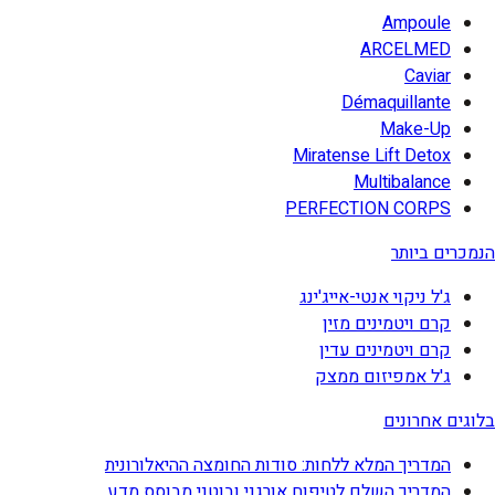
Ampoule
ARCELMED
Caviar
Démaquillante
Make-Up
Miratense Lift Detox
Multibalance
PERFECTION CORPS
הנמכרים ביותר
ג'ל ניקוי אנטי-אייג'ינג
קרם ויטמינים מזין
קרם ויטמינים עדין
ג'ל אמפיזום ממצק
בלוגים אחרונים
המדריך המלא ללחות: סודות החומצה ההיאלורונית
המדריך השלם לטיפוח אורגני ובוטני מבוסס מדע