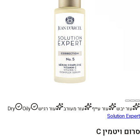
עור יבש
עור עייף
עור מעורב
עור רגיש
Oily
Dry
Solution Expert
סרום ויטמין C