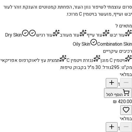
סרום עוצמתי לשיפור גוון העור, הפחתת קמטוטים והענקת זוהר לעור
יבש ועייף, מועשר בויטמין C מרוכז.
מתאים ל
עור יבש
עור עייף
עור מעורב
עור רגיש
Dry Skin
Oily Skin
Combination Skin
רכיבים עיקריים
ויטמין C מוגן
נגזרת ויטמין C
תמצית עץ ליאוקרפוס אפריקאי
מק"ט
:
295
גודל
:
30 מ"ל בקבוק טיפות
במלאי
1
הוסף לסל
במלאי
1