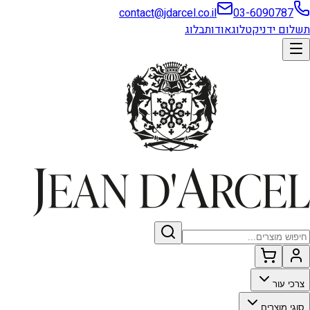
contact@jdarcel.co.il
03-6090787
תשלום ידני
קטלוג
אודות
בלוג
צרכי עור
סוגי מוצרים