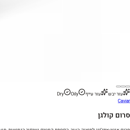
עור יבש
עור עייף
Oily
Dry
Caviar
סרום קולגן
סרום אנטי-אייג'ינג למיצוק העור, הפחתת קמטים ושיפור הגמישות, מועש