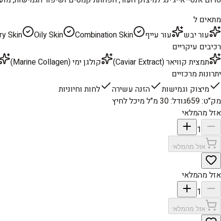
מתאים ל
עור יבש
עור עייף
Combination Skin
Oily Skin
ry Skin
רכיבים עיקריים
תמצית קוויאר (Caviar Extract)
קולגן ימי (Marine Collagen)
יתרונות מרכזיים
מיצוק וגמישות
הזנה עשירה
לחות וחיוניות
מק"ט
:
659
גודל
:
30 מ"ל מיכל לחיץ
אזל מהמלאי
1
אזל מהמלאי
אזל מהמלאי
1
אזל מהמלאי