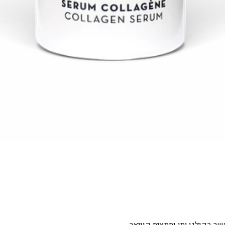
ר בקולגן ימי ותמצית קוויאר.