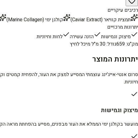
רכיבים עיקריים
תמצית קוויאר (Caviar Extract)
קולגן ימי (Marine Collagen)
יתרונות מרכזיים
מיצוק וגמישות
הזנה עשירה
לחות וחיוניות
מק"ט
:
659
גודל
:
30 מ"ל מיכל לחיץ
יתרונות המוצר
סרום אנטי-אייג'ינג עוצמתי המסייע למצק את העור, להפחית קמטים וק
חיוניות.
מיצוק וגמישות
מועשר בקולגן ימי הממלא את העור מבפנים, מסייע בהפחתת מראה הק