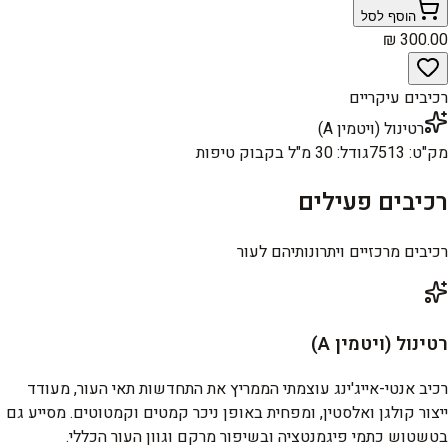
הוסף לסל
רכיבים עיקריים
רטינול (ויטמין A)
מק"ט
:
7513
גודל
:
30 מ"ל בקבוק טיפות
רכיבים פעילים
רכיבים מרכזיים ויתרונותיהם לעור
רטינול (ויטמין A)
רכיב אנטי-אייג'ינג עוצמתי הממריץ את התחדשות תאי העור, מעודד
ייצור קולגן ואלסטין, ומפחית באופן ניכר קמטים וקמטוטים. מסייע גם
בטשטוש כתמי פיגמנטציה ובשיפור מרקם וגוון העור הכללי.