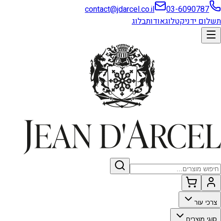
contact@jdarcel.co.il
03-6090787
תשלום ידני
קטלוג
אודות
בלוג
צרכי עור
סוגי מוצרים