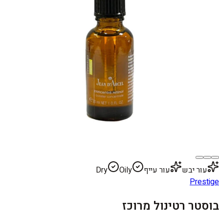
עור יבש
עור עייף
Oily
Dry
Prestige
בוסטר רטינול מרוכז