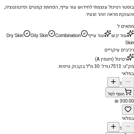
בוסטר רטינול עוצמתי לחידוש עור עייף, הפחתת קמטים ופיגמנטציה,
והענקת מראה זוהר וצעיר.
מתאים ל
עור יבש
עור עייף
Combination
Oily Skin
Dry Skin
Skin
רכיבים עיקריים
רטינול (ויטמין A)
מק"ט
:
7513
גודל
:
30 מ"ל בקבוק טיפות
במלאי
1
הוסף לסל
במלאי
1