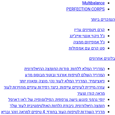
Multibalance
PERFECTION CORPS
הנמכרים ביותר
קרם ויטמינים עדין
ג'ל ניקוי אנטי-אייג'ינג
ג'ל אמפיזום ממצק
סט קרם עם אמפולות
בלוגים אחרונים
המדריך המלא ללחות: סודות החומצה ההיאלורונית
המדריך השלם לטיפוח אורגני ובוטני מבוסס מדע
ניאצינמיד: המדריך המלא לעור נקי, מוצק ומאוזן יותר
עזרה מיידית לעיניים עייפות: כיצד רפידות עיניים מחזירות לעור
מראה קורן וצעיר
יופי גרמני פוגש גישה צרפתית: הפילוסופיה של ז'אן דארסל
חומצה היאלורונית: גיבורת הלחות האולטימטיבית לעור שלך
מדריך השרדות לטיפוח העור בחורף: 4 טיפים למראה זוהר ובריא