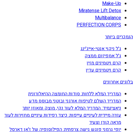
Make-Up
Miratense Lift Detox
Multibalance
PERFECTION CORPS
הנמכרים ביותר
ג'ל ניקוי אנטי-אייג'ינג
ג'ל אמפיזום ממצק
קרם ויטמינים מזין
קרם ויטמינים עדין
בלוגים אחרונים
המדריך המלא ללחות: סודות החומצה ההיאלורונית
המדריך השלם לטיפוח אורגני ובוטני מבוסס מדע
ניאצינמיד: המדריך המלא לעור נקי, מוצק ומאוזן יותר
עזרה מיידית לעיניים עייפות: כיצד רפידות עיניים מחזירות לעור
מראה קורן וצעיר
יופי גרמני פוגש גישה צרפתית: הפילוסופיה של ז'אן דארסל