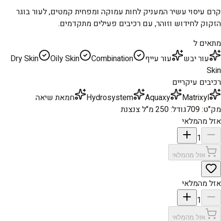
קרם עיסוי עשיר המעניק לחות עמוקה ומפחית קמטים, לעור בוגר
הזקוק לחידוש וזוהר, עם רכיבים פעילים מתקדמים.
מתאים ל
עור יבש
עור עייף
Combination
Oily Skin
Dry Skin
Skin
רכיבים עיקריים
Matrixyl
Aquaxy
Hydrosystem
חמאת שיאה
מק"ט
:
709
גודל
:
250 מ"ל צנצנת
אזל מהמלאי
1
אזל מהמלאי
אזל מהמלאי
1
אזל מהמלאי