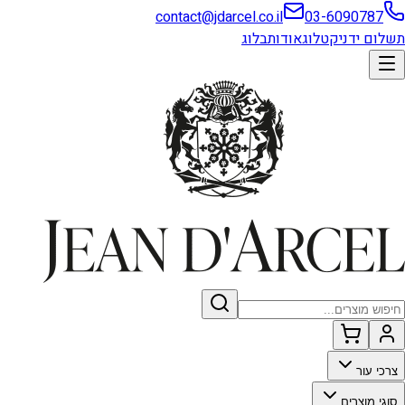
contact@jdarcel.co.il
03-6090787
תשלום ידני
קטלוג
אודות
בלוג
צרכי עור
סוגי מוצרים