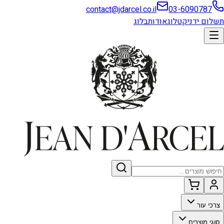
contact@jdarcel.co.il
03-6090787
תשלום ידני
קטלוג
אודות
בלוג
צרכי עור
סוגי מוצרים