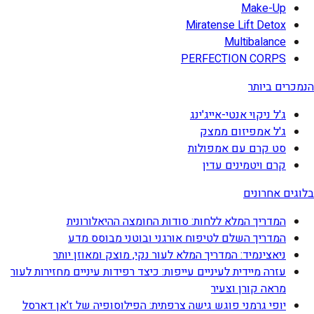
Make-Up
Miratense Lift Detox
Multibalance
PERFECTION CORPS
הנמכרים ביותר
ג'ל ניקוי אנטי-אייג'ינג
ג'ל אמפיזום ממצק
סט קרם עם אמפולות
קרם ויטמינים עדין
בלוגים אחרונים
המדריך המלא ללחות: סודות החומצה ההיאלורונית
המדריך השלם לטיפוח אורגני ובוטני מבוסס מדע
ניאצינמיד: המדריך המלא לעור נקי, מוצק ומאוזן יותר
עזרה מיידית לעיניים עייפות: כיצד רפידות עיניים מחזירות לעור
מראה קורן וצעיר
יופי גרמני פוגש גישה צרפתית: הפילוסופיה של ז'אן דארסל