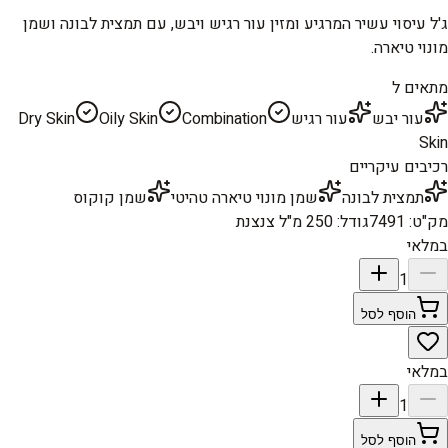
ג'ל עיסוי עשיר המרגיע ומזין עור רגיש ויבש, עם תמצית לבונה ושמן
מונוי טיארה.
מתאים ל
עור יבש
עור רגיש
Combination
Oily Skin
Dry Skin
Skin
רכיבים עיקריים
תמצית לבונה
שמן מונוי טיארה טהיטי
שמן קוקוס
מק"ט
:
7491
גודל
:
250 מ"ל צנצנת
במלאי
1
הוסף לסל
במלאי
1
הוסף לסל