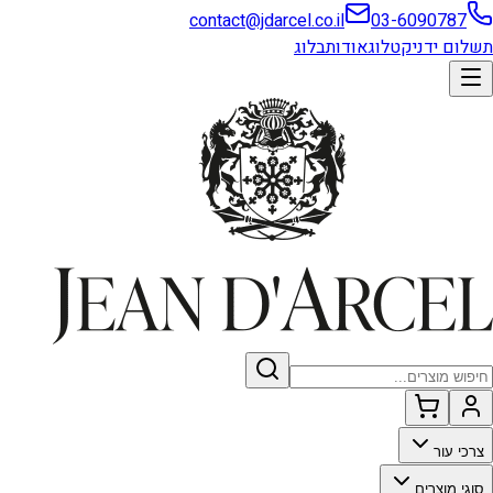
contact@jdarcel.co.il
03-6090787
תשלום ידני
קטלוג
אודות
בלוג
צרכי עור
סוגי מוצרים