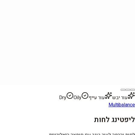
עור יבש
עור עייף
Oily
Dry
Multibalance
ליפטינג לחות
לחות והרמה לעור בוגר עם חומצה היאלורונית.