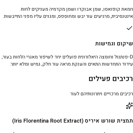
חמאת קופואסו, שמן אבוקדו ושמן מקדמיה מעניקים לחות
אינטנסיבית, מרגיעים עור יבש ומחוספס, ומגנים עליו מפני התייבשות.
שיקום וגמישות
D-פנתנול וחומצה היאלורונית פועלים יחד לשיפור מאגרי הלחות בעור,
עידוד התחדשות התאים והענקת מראה עור חלק, גמיש ומלא יותר.
רכיבים פעילים
רכיבים מרכזיים ויתרונותיהם לעור
תמצית שורש איריס (Iris Florentina Root Extract)