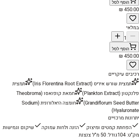
הוסף לסל
במלאי
1
הוסף לסל
רכיבים עיקריים
תמצית שורש איריס (Iris Florentina Root Extract)
תמצית
פלנקטון (Plankton Extract)
חמאת קופואסו (Theobroma
Grandiflorum Seed Butter)
חומצה היאלורונית (Sodium
Hyaluronate)
יתרונות מרכזיים
הפחתת קמטים ומיצוק
הזנה ולחות עמוקה
שיקום וגמישות
מק"ט
:
104
גודל
:
50 מ"ל צנצנת