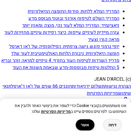
המדריך המלא ללחות: סודות החומצה ההיאלורונית
המדריך השלם לטיפוח אורגני ובוטני מבוסס מדע
ניאצינמיד: המדריך המלא לעור נקי, מוצק ומאוזן יותר
עזרה מיידית לעיניים עייפות: כיצד רפידות עיניים מחזירות לעור
מראה קורן וצעיר
יופי גרמני פוגש גישה צרפתית: הפילוסופיה של ז'אן דארסל
חומצה היאלורונית: גיבורת הלחות האולטימטיבית לעור שלך
מדריך השרדות לטיפוח העור בחורף: 4 טיפים למראה זוהר ובריא
5 החלטות טיפוח מבוססות-מדע שבאמת משנות את העור
(c) JEAN D'ARCEL
הצהרת נגישות
תשלום ידני
אודות
חוגגים 66 שנים של ז'אן ד'ארסל
תנאי
שימוש
מדיניות הפרטיות
התקשרו אלינו
אנו משתמשים בקובצי Cookie כדי לשפר את ביצועי האתר ולהבין את
השימוש בו. לפרטים נוספים עיינו ב
מדיניות הפרטיות
שלנו.
דחה
אשר