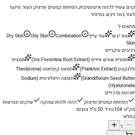
קרם עשיר להזנה אינטנסיבית, הפחתת קמטים ומיצוק העור. מיועד
לעור בוגר ויבש במיוחד.
מתאים ל
עור יבש
עור עייף
Combination
Oily Skin
Dry Skin
Skin
רכיבים עיקריים
תמצית שורש איריס (Iris Florentina Root Extract)
תמצית
פלנקטון (Plankton Extract)
חמאת קופואסו (Theobroma
Grandiflorum Seed Butter)
חומצה היאלורונית (Sodium
Hyaluronate)
יתרונות מרכזיים
הפחתת קמטים ומיצוק
הזנה ולחות עמוקה
שיקום וגמישות
מק"ט
:
104
גודל
:
50 מ"ל צנצנת
במלאי
1