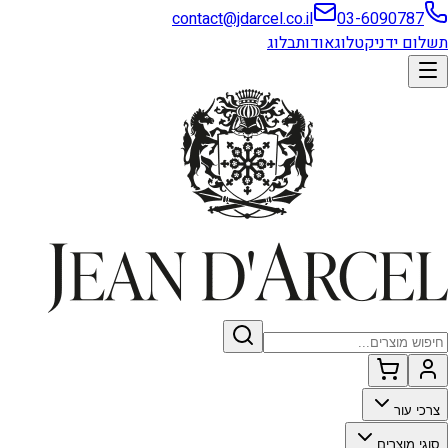
contact@jdarcel.co.il
03-6090787
תשלום ידני
קטלוג
אודות
בלוג
צרכי עור
סוגי מוצרים