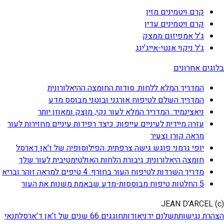
קרם ויטמינים מזין
קרם ויטמינים עדין
ג'ל אמפיזום ממצק
ג'ל ניקוי אנטי-אייג'ינג
בלוגים אחרונים
המדריך המלא ללחות: סודות החומצה ההיאלורונית
המדריך השלם לטיפוח אורגני ובוטני מבוסס מדע
ניאצינמיד: המדריך המלא לעור נקי, מוצק ומאוזן יותר
עזרה מיידית לעיניים עייפות: כיצד רפידות עיניים מחזירות לעור
מראה קורן וצעיר
יופי גרמני פוגש גישה צרפתית: הפילוסופיה של ז'אן דארסל
חומצה היאלורונית: גיבורת הלחות האולטימטיבית לעור שלך
מדריך השרדות לטיפוח העור בחורף: 4 טיפים למראה זוהר ובריא
5 החלטות טיפוח מבוססות-מדע שבאמת משנות את העור
(c) JEAN D'ARCEL
הצהרת נגישות
תשלום ידני
אודות
חוגגים 66 שנים של ז'אן ד'ארסל
תנאי