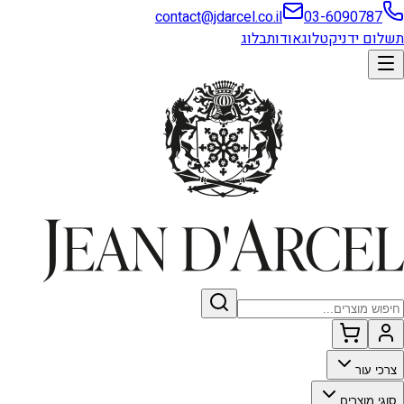
contact@jdarcel.co.il
03-6090787
תשלום ידני
קטלוג
אודות
בלוג
צרכי עור
סוגי מוצרים