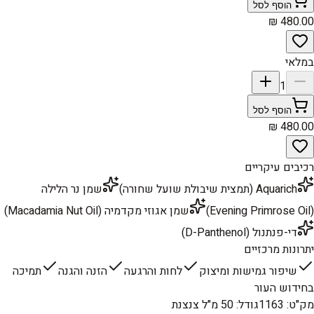
הוסף לסל
במלאי
1
הוסף לסל
רכיבים עיקריים
Aquarich (תמצית שיבולת שועל שחורה)
שמן נר הלילה
(Evening Primrose Oil)
שמן אגוזי מקדמיה (Macadamia Nut Oil)
די-פנתנול (D-Panthenol)
יתרונות מרכזיים
שיפור גמישות ומיצוק
לחות והרגעה
הזנה והגנה
תמיכה
בחידוש העור
מק"ט
:
1163
גודל
:
50 מ"ל צנצנת