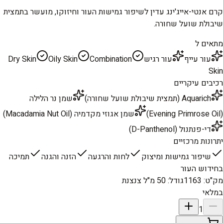
קרם אנטי-אייג'ינג עדין לשיפור גמישות העור וחיזוקו, מועשר בתמצית
שיבולת שועל שחורה.
מתאים ל
עור עייף
עור רגיש
Combination
Oily Skin
Dry Skin
Skin
רכיבים עיקריים
Aquarich (תמצית שיבולת שועל שחורה)
שמן נר הלילה
(Evening Primrose Oil)
שמן אגוזי מקדמיה (Macadamia Nut Oil)
די-פנתנול (D-Panthenol)
יתרונות מרכזיים
שיפור גמישות ומיצוק
לחות והרגעה
הזנה והגנה
תמיכה
בחידוש העור
מק"ט
:
1163
גודל
:
50 מ"ל צנצנת
במלאי
1