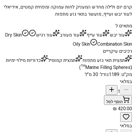
קרם יום ולילה מחדש המעניק לחות עמוקה ומפחית קמטים, אידיאלי
לעור יבש ועייף, מועשר בתאי גזע מתפוח.
מתאים ל
עור יבש
עור עייף
עור מעורב
עור רגיש
Dry Skin
Oily Skin
Combination Skin
רכיבים עיקריים
תמצית תאי גזע מתפוח
תמצית קמומיל
כדוריות מילוי ימיות
(Marine Filling Spheres™)
מק"ט
:
1189
גודל
:
30 מ"ל
במלאי
1
הוסף לסל
במלאי