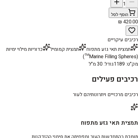
1
הוסף לסל
רכיבים עיקריים
תמצית תאי גזע מתפוח
תמצית קמומיל
כדוריות מילוי ימיות
(Marine Filling Spheres™)
מק"ט
:
1189
גודל
:
30 מ"ל
רכיבים פעילים
רכיבים מרכזיים ויתרונותיהם לעור
תמצית תאי גזע מתפוח
תומכת בהתחדשות העור ומפחיתה את סימני ההזדקנות.