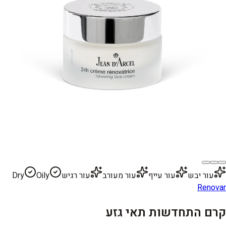
עור יבש
עור עייף
עור מעורב
עור רגיש
Oily
Dry
Renovar
קרם התחדשות תאי גזע