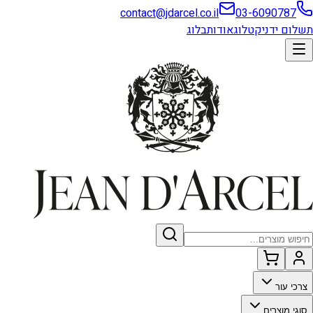
contact@jdarcel.co.il
03-6090787
תשלום ידני
קטלוג
אודות
בלוג
צרכי עור
סוגי מוצרים