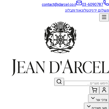
contact@jdarcel.co.il
03-6090787
תשלום ידני
קטלוג
אודות
בלוג
צרכי עור
סוגי מוצרים