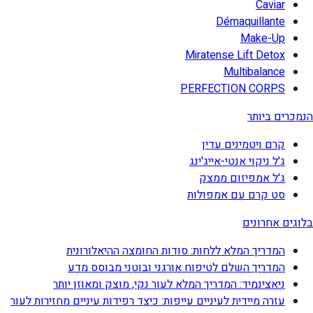
Caviar
Démaquillante
Make-Up
Miratense Lift Detox
Multibalance
PERFECTION CORPS
הנמכרים ביותר
קרם ויטמינים עדין
ג'ל ניקוי אנטי-אייג'ינג
ג'ל אמפיזום ממצק
סט קרם עם אמפולות
בלוגים אחרונים
המדריך המלא ללחות: סודות החומצה ההיאלורונית
המדריך השלם לטיפוח אורגני ובוטני מבוסס מדע
ניאצינמיד: המדריך המלא לעור נקי, מוצק ומאוזן יותר
עזרה מיידית לעיניים עייפות: כיצד רפידות עיניים מחזירות לעור