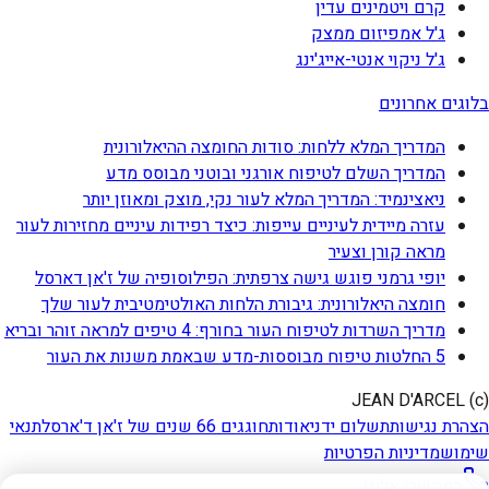
קרם ויטמינים עדין
ג'ל אמפיזום ממצק
ג'ל ניקוי אנטי-אייג'ינג
בלוגים אחרונים
המדריך המלא ללחות: סודות החומצה ההיאלורונית
המדריך השלם לטיפוח אורגני ובוטני מבוסס מדע
ניאצינמיד: המדריך המלא לעור נקי, מוצק ומאוזן יותר
עזרה מיידית לעיניים עייפות: כיצד רפידות עיניים מחזירות לעור
מראה קורן וצעיר
יופי גרמני פוגש גישה צרפתית: הפילוסופיה של ז'אן דארסל
חומצה היאלורונית: גיבורת הלחות האולטימטיבית לעור שלך
מדריך השרדות לטיפוח העור בחורף: 4 טיפים למראה זוהר ובריא
5 החלטות טיפוח מבוססות-מדע שבאמת משנות את העור
(c) JEAN D'ARCEL
הצהרת נגישות
תשלום ידני
אודות
חוגגים 66 שנים של ז'אן ד'ארסל
תנאי
שימוש
מדיניות הפרטיות
התקשרו אלינו