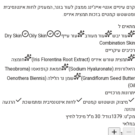
קרם עיניים אנטי-אייג'ינג ממצק לעור בוגר, המעניק לחות אינטנסיבית
ומטשטש קמטים בזכות תמצית איריס.
מתאים ל
עור יבש
עור מעורב
עור עייף
Oily Skin
Dry Skin
Combination Skin
רכיבים עיקריים
תמצית שורש איריס (Iris Florentina Root Extract)
חומצה
היאלורונית (Sodium Hyaluronate)
חמאת קופואסו (Theobroma
Grandiflorum Seed Butter)
שמן נר הלילה (Oenothera Biennis
Oil)
יתרונות מרכזיים
מיצוק וטשטוש קמטים
לחות אינטנסיבית ומתמשכת
הרגעה
והזנה
מק"ט
:
1379
גודל
:
30 מ"ל מיכל לחיץ
במלאי
1