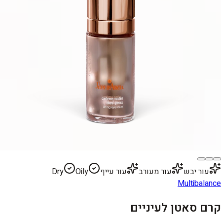
עור יבש
עור מעורב
עור עייף
Oily
Dry
Multibalance
קרם סאטן לעיניים