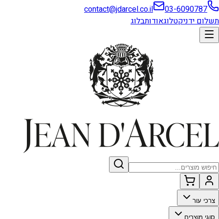
contact@jdarcel.co.il
03-6090787
תשלום ידני
קטלוג
אודות
בלוג
צרכי עור
סוגי מוצרים