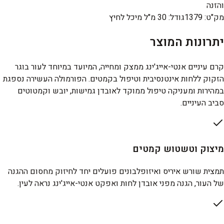
והזנה
מק"ט
:
1379
גודל
:
30 מ"ל מיכל לחיץ
יתרונות המוצר
קרם עיניים אנטי-אייג'ינג ממצק ומחייה, המיועד במיוחד לעור בוגר
הזקוק ללחות אינטנסיבית וטיפול בקמטים. הפורמולה העשירה נספגת
במהירות ומעניקה טיפול ממוקד לאובדן גמישות, יובש וקמטוטים
סביב העיניים.
מיצוק וטשטוש קמטים
תמצית שורש איריס ואיזופלבונים פועלים יחד לחיזוק מחסום ההגנה
של העור, הגנה מפני אובדן לחות ואפקט אנטי-אייג'ינג נראה לעין.