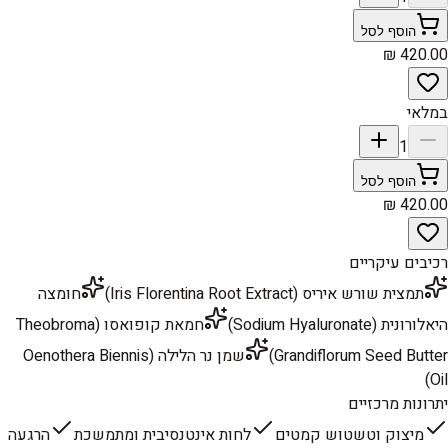
הוסף לסל
במלאי
1
הוסף לסל
רכיבים עיקריים
תמצית שורש איריס (Iris Florentina Root Extract)
חומצה
היאלורונית (Sodium Hyaluronate)
חמאת קופואסו (Theobroma
Grandiflorum Seed Butter)
שמן נר הלילה (Oenothera Biennis
Oil)
יתרונות מרכזיים
מיצוק וטשטוש קמטים
לחות אינטנסיבית ומתמשכת
הרגעה