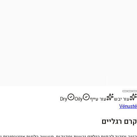
עור יבש
עור עייף
Oily
Dry
Vénusté
קרם רגליים
הזנה וריכוך לכפות רגליים יבשות וסדוקות, מועשר בלחות אינטנסיבית ו