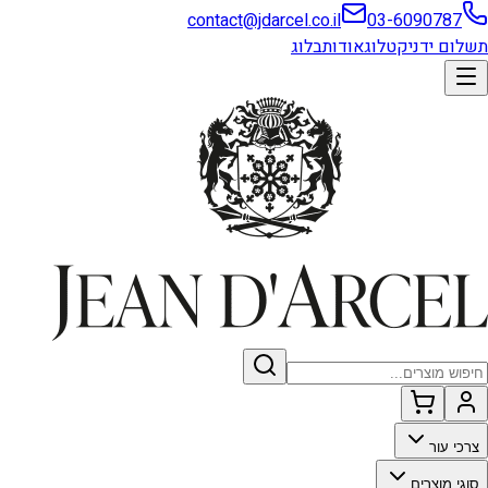
contact@jdarcel.co.il
03-6090787
תשלום ידני
קטלוג
אודות
בלוג
צרכי עור
סוגי מוצרים