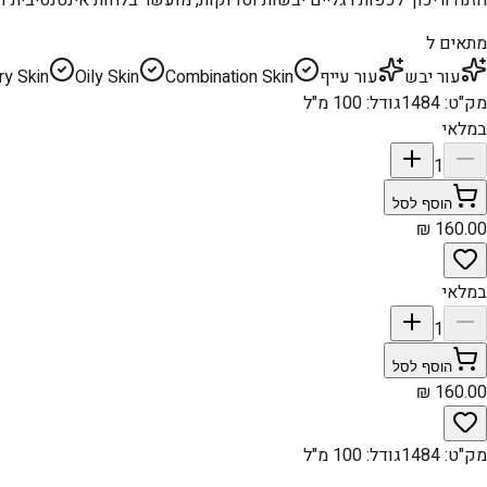
מתאים ל
עור יבש
עור עייף
Combination Skin
Oily Skin
ry Skin
מק"ט
:
1484
גודל
:
100 מ"ל
במלאי
1
הוסף לסל
במלאי
1
הוסף לסל
מק"ט
:
1484
גודל
:
100 מ"ל