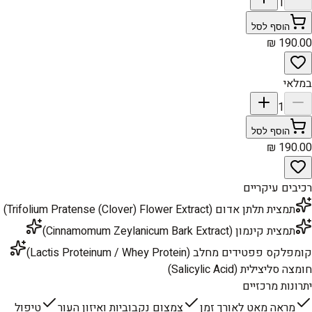
1
הוסף לסל
במלאי
1
הוסף לסל
רכיבים עיקריים
תמצית תלתן אדום (Trifolium Pratense (Clover) Flower Extract)
תמצית קינמון (Cinnamomum Zeylanicum Bark Extract)
קומפלקס פפטידים מחלב (Lactis Proteinum / Whey Protein)
חומצה סליצילית (Salicylic Acid)
יתרונות מרכזיים
מראה מאט לאורך זמן
צמצום נקבוביות ואיזון העור
טיפול