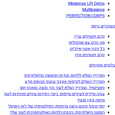
Miratense Lift Detox
Multibalance
PERFECTION CORPS
הנמכרים ביותר
קרם ויטמינים עדין
סט קרם עם אמפולות
ג'ל ניקוי אנטי-אייג'ינג
קרם ויטמינים מזין
בלוגים אחרונים
המדריך המלא ללחות: סודות החומצה ההיאלורונית
המדריך השלם לטיפוח אורגני ובוטני מבוסס מדע
ניאצינמיד: המדריך המלא לעור נקי, מוצק ומאוזן יותר
עזרה מיידית לעיניים עייפות: כיצד רפידות עיניים מחזירות לעור
מראה קורן וצעיר
יופי גרמני פוגש גישה צרפתית: הפילוסופיה של ז'אן דארסל
חומצה היאלורונית: גיבורת הלחות האולטימטיבית לעור שלך