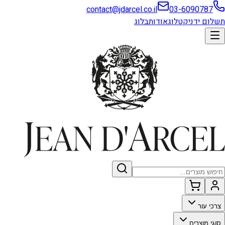
contact@jdarcel.co.il
03-6090787
תשלום ידני
קטלוג
אודות
בלוג
צרכי עור
סוגי מוצרים