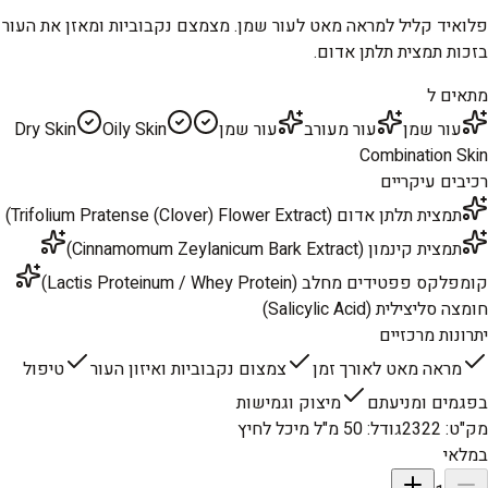
פלואיד קליל למראה מאט לעור שמן. מצמצם נקבוביות ומאזן את העור
בזכות תמצית תלתן אדום.
מתאים ל
עור שמן
עור מעורב
עור שמן
Oily Skin
Dry Skin
Combination Skin
רכיבים עיקריים
תמצית תלתן אדום (Trifolium Pratense (Clover) Flower Extract)
תמצית קינמון (Cinnamomum Zeylanicum Bark Extract)
קומפלקס פפטידים מחלב (Lactis Proteinum / Whey Protein)
חומצה סליצילית (Salicylic Acid)
יתרונות מרכזיים
מראה מאט לאורך זמן
צמצום נקבוביות ואיזון העור
טיפול
בפגמים ומניעתם
מיצוק וגמישות
מק"ט
:
2322
גודל
:
50 מ"ל מיכל לחיץ
במלאי