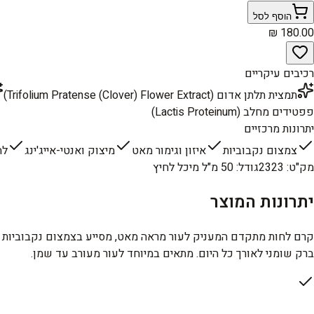
הוסף לסל
רכיבים עיקריים
תמצית תלתן אדום (Trifolium Pratense (Clover) Flower Extract)
פפטידים מחלב (Lactis Proteinum)
יתרונות מרכזיים
צמצום נקבוביות
איזון וגימור מאט
מיצוק ואנטי-אייג'ינג
לח
מק"ט
:
2323
גודל
:
50 מ"ל מיכל לחיץ
יתרונות המוצר
קרם לחות מתקדם המעניק לעור מראה מאט, מסייע בצמצום נקבוביות פעו
ברק שומני לאורך כל היום. מתאים במיוחד לעור מעורב עד שמן.