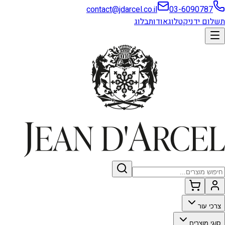
contact@jdarcel.co.il
03-6090787
תשלום ידני
קטלוג
אודות
בלוג
צרכי עור
סוגי מוצרים