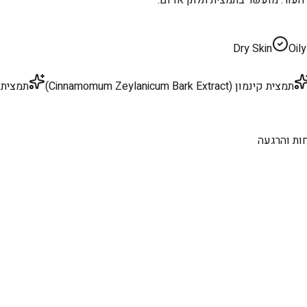
Dry Skin
Oily
תמצית קינמון (Cinnamomum Zeylanicum Bark Extract)
תמצית זרעי דלעת (act
ות והרגעה