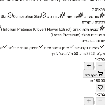
מתאים ל
עור מעורב
עור שמן
עור רגיש
Combination Skin
 Skin
רכיבים עיקריים
תמצית תלתן אדום (Trifolium Pratense (Clover) Flower Extract)
פפטידים מחלב (Lactis Proteinum)
יתרונות מרכזיים
צמצום נקבוביות
איזון וגימור מאט
מיצוק ואנטי-אייג'ינג
לח
מק"ט
:
2323
גודל
:
50 מ"ל מיכל לחיץ
במלאי
1
הוסף לסל
במלאי
1