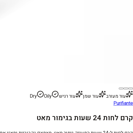
עור מעורב
עור שמן
עור רגיש
Oily
Dry
Purifiante
קרם לחות 24 שעות בגימור מאט
קרם לחות ל-24 שעות המעניק גימור מאט, מצמצם נקבוביות ומאזן את העור. מועשר בתמצית תלתן אדום.