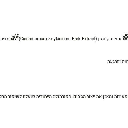
תמצית קינמון (Cinnamomum Zeylanicum Bark Extract)
תמצית זרעי דלעת (act
ות והרגעה
רות ומאזן את ייצור הסבום. הפורמולה הייחודית פועלת לשיפור מרקם