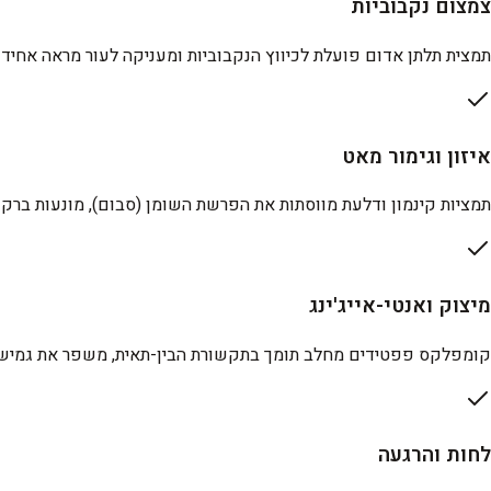
צמצום נקבוביות
תמצית תלתן אדום פועלת לכיווץ הנקבוביות ומעניקה לעור מראה אחיד ו
איזון וגימור מאט
תמציות קינמון ודלעת מווסתות את הפרשת השומן (סבום), מונעות ברק 
מיצוק ואנטי-אייג'ינג
קומפלקס פפטידים מחלב תומך בתקשורת הבין-תאית, משפר את גמישו
לחות והרגעה