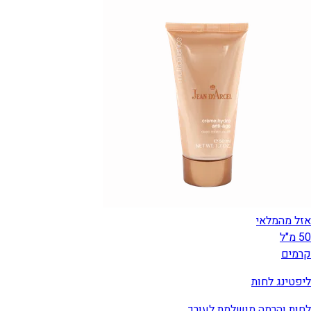
אזל מהמלאי
50 מ"ל
קרמים
ליפטינג לחות
לחות והרמה מושלמת לעורך