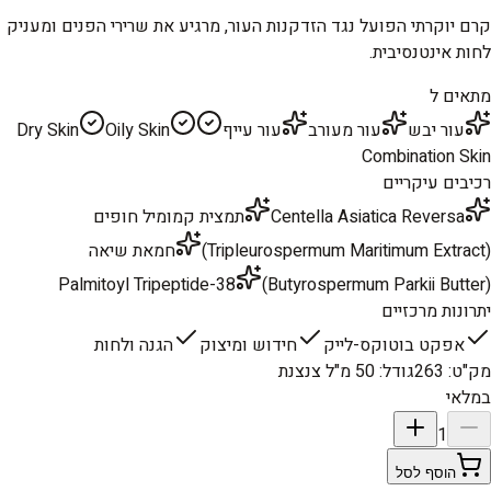
קרם יוקרתי הפועל נגד הזדקנות העור, מרגיע את שרירי הפנים ומעניק
לחות אינטנסיבית.
מתאים ל
עור יבש
עור מעורב
עור עייף
Oily Skin
Dry Skin
Combination Skin
רכיבים עיקריים
Centella Asiatica Reversa
תמצית קמומיל חופים
(Tripleurospermum Maritimum Extract)
חמאת שיאה
Palmitoyl Tripeptide-38
(Butyrospermum Parkii Butter)
יתרונות מרכזיים
אפקט בוטוקס-לייק
חידוש ומיצוק
הגנה ולחות
מק"ט
:
263
גודל
:
50 מ"ל צנצנת
במלאי
1
הוסף לסל