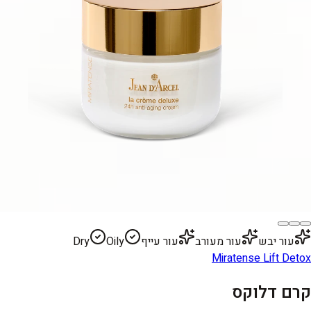
עור יבש
עור מעורב
עור עייף
Oily
Dry
Miratense Lift Detox
קרם דלוקס