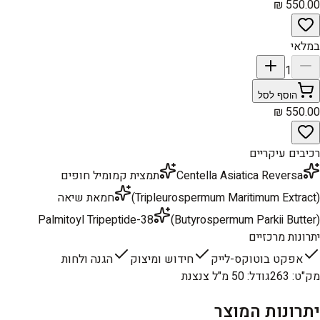
במלאי
1
הוסף לסל
רכיבים עיקריים
Centella Asiatica Reversa
תמצית קמומיל חופים
(Tripleurospermum Maritimum Extract)
חמאת שיאה
Palmitoyl Tripeptide-38
(Butyrospermum Parkii Butter)
יתרונות מרכזיים
אפקט בוטוקס-לייק
חידוש ומיצוק
הגנה ולחות
מק"ט
:
263
גודל
:
50 מ"ל צנצנת
יתרונות המוצר