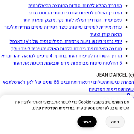
המדריך המלא ללחות: סודות החומצה ההיאלורונית
המדריך השלם לטיפוח אורגני ובוטני מבוסס מדע
ניאצינמיד: המדריך המלא לעור נקי, מוצק ומאוזן יותר
עזרה מיידית לעיניים עייפות: כיצד רפידות עיניים מחזירות לעור
מראה קורן וצעיר
יופי גרמני פוגש גישה צרפתית: הפילוסופיה של ז'אן דארסל
חומצה היאלורונית: גיבורת הלחות האולטימטיבית לעור שלך
מדריך השרדות לטיפוח העור בחורף: 4 טיפים למראה זוהר ובריא
5 החלטות טיפוח מבוססות-מדע שבאמת משנות את העור
(c) JEAN D'ARCEL
הצהרת נגישות
תשלום ידני
אודות
חוגגים 66 שנים של ז'אן ד'ארסל
תנאי
שימוש
מדיניות הפרטיות
התקשרו אלינו
אנו משתמשים בקובצי Cookie כדי לשפר את ביצועי האתר ולהבין את
השימוש בו. לפרטים נוספים עיינו ב
מדיניות הפרטיות
שלנו.
דחה
אשר