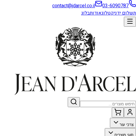
contact@jdarcel.co.il
03-6090787
תשלום ידני
קטלוג
אודות
בלוג
צרכי עור
סוגי מוצרים