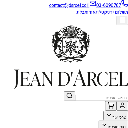
contact@jdarcel.co.il
03-6090787
תשלום ידני
קטלוג
אודות
בלוג
צרכי עור
סוגי מוצרים