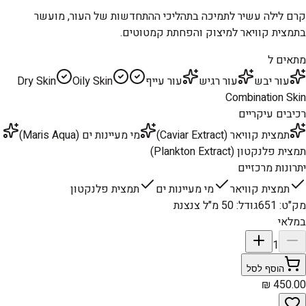
קרם לילה עשיר לתמיכה בתהליכי ההתחדשות של העור, מועשר
בתמצית קוויאר למיצוק והפחתת קמטוטים.
מתאים ל
עור יבש
עור רגיש
עור עייף
Oily Skin
Dry Skin
Combination Skin
רכיבים עיקריים
תמצית קוויאר (Caviar Extract)
מי מעיינות ים (Maris Aqua)
תמצית פלנקטון (Plankton Extract)
יתרונות מרכזיים
תמצית קוויאר
מי מעיינות ים
תמצית פלנקטון
מק"ט
:
651
גודל
:
50 מ"ל צנצנת
במלאי
1
הוסף לסל