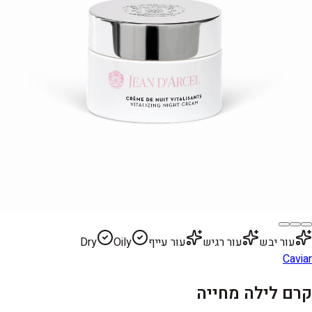
עור יבש
עור רגיש
עור עייף
Oily
Dry
Caviar
קרם לילה מחייה