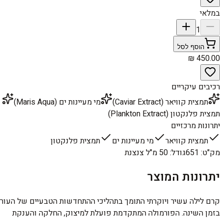
במלאי
1
הוסף לסל
רכיבים עיקריים
תמצית קוויאר (Caviar Extract)
מי מעיינות ים (Maris Aqua)
תמצית פלנקטון (Plankton Extract)
יתרונות מרכזיים
תמצית קוויאר
מי מעיינות ים
תמצית פלנקטון
מק"ט
:
651
גודל
:
50 מ"ל צנצנת
יתרונות המוצר
קרם לילה עשיר ויוקרתי התומך בתהליכי ההתחדשות הטבעיים של העור
בזמן השינה. הפורמולה המתקדמת פועלת למיצוק, החלקה והענקת