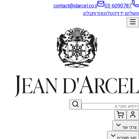
contact@jdarcel.co.il
03-6090787
תשלום ידני
קטלוג
אודות
בלוג
צרכי עור
סוגי מוצרים