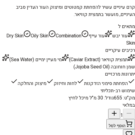
קרם עיניים עשיר להפחתת קמטוטים ומיצוק העור העדין סביב
העיניים, מועשר בתמצית קוויאר.
מתאים ל
עור יבש
עור עייף
Combination
Oily Skin
Dry Skin
Skin
רכיבים עיקריים
תמצית קוויאר (Caviar Extract)
מי מעיין ימיים (Sea Water)
שמן חוחובה (Jojoba Seed Oil)
יתרונות מרכזיים
הפחתת סימני הזדקנות
לחות וחיזוק
מיצוק והחלקה
שימוש רב-תכליתי
מק"ט
:
655
גודל
:
30 מ"ל מיכל לחיץ
במלאי
1
הוסף לסל