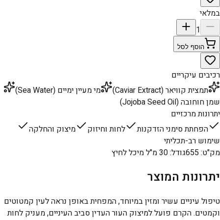
במלאי
1
הוסף לסל
רכיבים עיקריים
תמצית קוויאר (Caviar Extract)
מי מעיין ימיים (Sea Water)
שמן חוחובה (Jojoba Seed Oil)
יתרונות מרכזיים
הפחתת סימני הזדקנות
לחות וחיזוק
מיצוק והחלקה
שימוש רב-תכליתי
מק"ט
:
655
גודל
:
30 מ"ל מיכל לחיץ
יתרונות המוצר
טיפול עיניים עשיר ומזין במיוחד, המפחית באופן נראה לעין קמטוטים
וקמטים. הקרם פועל למיצוק העור העדין סביב העיניים, מעניק לחות