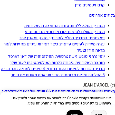
קרם ויטמינים מזין
בלוגים אחרונים
המדריך המלא ללחות: סודות החומצה ההיאלורונית
המדריך השלם לטיפוח אורגני ובוטני מבוסס מדע
ניאצינמיד: המדריך המלא לעור נקי, מוצק ומאוזן יותר
עזרה מיידית לעיניים עייפות: כיצד רפידות עיניים מחזירות לעור
מראה קורן וצעיר
יופי גרמני פוגש גישה צרפתית: הפילוסופיה של ז'אן דארסל
חומצה היאלורונית: גיבורת הלחות האולטימטיבית לעור שלך
מדריך השרדות לטיפוח העור בחורף: 4 טיפים למראה זוהר ובריא
5 החלטות טיפוח מבוססות-מדע שבאמת משנות את העור
(c) JEAN D'ARCEL
הצהרת נגישות
תשלום ידני
אודות
חוגגים 66 שנים של ז'אן ד'ארסל
תנאי
שימוש
מדיניות הפרטיות
אנו משתמשים בקובצי Cookie כדי לשפר את ביצועי האתר ולהבין את
השימוש בו. לפרטים נוספים עיינו ב
מדיניות הפרטיות
שלנו.
התקשרו אלינו
דחה
אשר