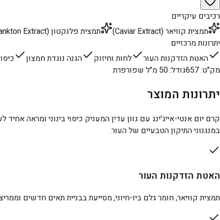
רכיבים עיקריים
תמצית קוויאר (Caviar Extract)
תמצית פלנקטון (Plankton Extract)
יתרונות מרכזיים
האטת הזדקנות העור
לחות וחיזוק
הגנה נוגדת חמצון
כיסוי
מק"ט
:
657
גודל
:
50 מ"ל שפורפרת
יתרונות המוצר
קרם יום אנטי-אייג'ינג עם גוון עדין המעניק כיסוי בינוני ומראה אחיד 
במנגנוני התיקון הטבעיים של העור.
האטת הזדקנות העור
תמצית קוויאר, חומר גלם ביו-חיוני, מסייעת בבניית תאים חדשים וממריצה