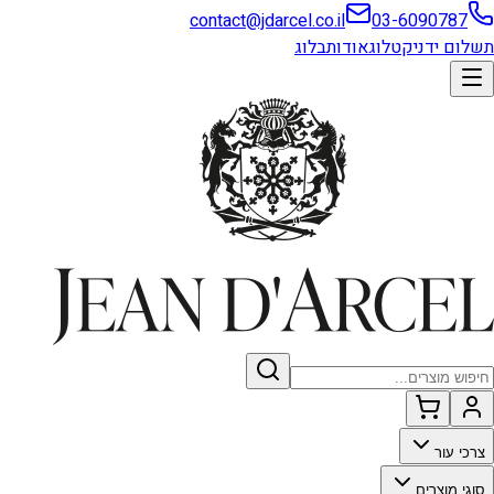
contact@jdarcel.co.il
03-6090787
תשלום ידני
קטלוג
אודות
בלוג
צרכי עור
סוגי מוצרים