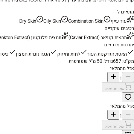
מתאים ל
עור עייף
Combination Skin
Oily Skin
Dry Skin
רכיבים עיקריים
תמצית קוויאר (Caviar Extract)
תמצית פלנקטון (Plankton Extract)
יתרונות מרכזיים
האטת הזדקנות העור
לחות וחיזוק
הגנה נוגדת חמצון
כיסוי
מק"ט
:
657
גודל
:
50 מ"ל שפורפרת
אזל מהמלאי
1
אזל מהמלאי
אזל מהמלאי
1
אזל מהמלאי