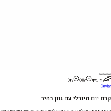
עור עייף
Oily
Dry
Caviar
קרם יום מינרלי עם גוון בהיר
קרם יום אנטי-אייג'ינג עם גוון עדין לכיסוי אחיד. מועשר בתמצית קווי