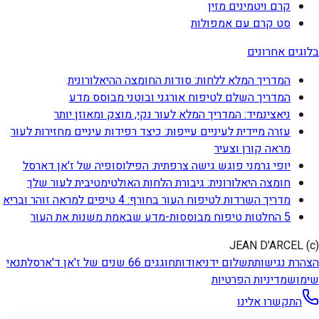
קרם ויטמינים מזין
סט קרם עם אמפולות
בלוגים אחרונים
המדריך המלא ללחות: סודות החומצה ההיאלורונית
המדריך השלם לטיפוח אורגני ובוטני מבוסס מדע
ניאצינמיד: המדריך המלא לעור נקי, מוצק ומאוזן יותר
עזרה מיידית לעיניים עייפות: כיצד רפידות עיניים מחזירות לעור
מראה קורן וצעיר
יופי גרמני פוגש גישה צרפתית: הפילוסופיה של ז'אן דארסל
חומצה היאלורונית: גיבורת הלחות האולטימטיבית לעור שלך
מדריך השרדות לטיפוח העור בחורף: 4 טיפים למראה זוהר ובריא
5 החלטות טיפוח מבוססות-מדע שבאמת משנות את העור
(c) JEAN D'ARCEL
הצהרת נגישות
תשלום ידני
אודות
חוגגים 66 שנים של ז'אן ד'ארסל
תנאי
שימוש
מדיניות הפרטיות
התקשרו אלינו