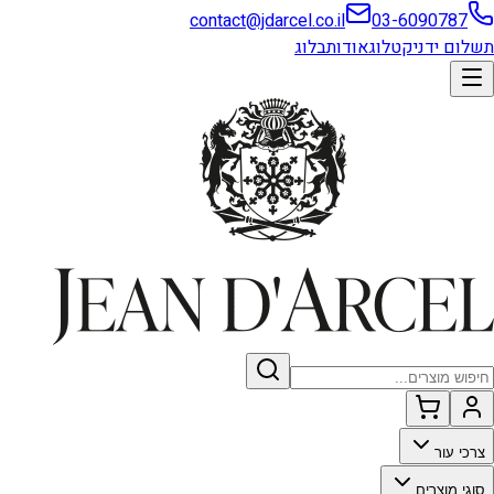
contact@jdarcel.co.il
03-6090787
תשלום ידני
קטלוג
אודות
בלוג
צרכי עור
סוגי מוצרים