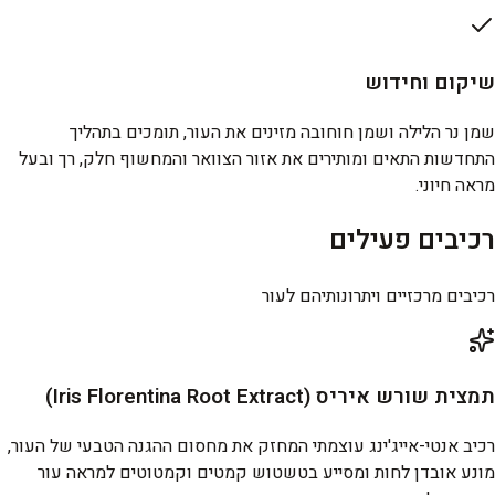
שיקום וחידוש
שמן נר הלילה ושמן חוחובה מזינים את העור, תומכים בתהליך
התחדשות התאים ומותירים את אזור הצוואר והמחשוף חלק, רך ובעל
מראה חיוני.
רכיבים פעילים
רכיבים מרכזיים ויתרונותיהם לעור
תמצית שורש איריס (Iris Florentina Root Extract)
רכיב אנטי-אייג'ינג עוצמתי המחזק את מחסום ההגנה הטבעי של העור,
מונע אובדן לחות ומסייע בטשטוש קמטים וקמטוטים למראה עור