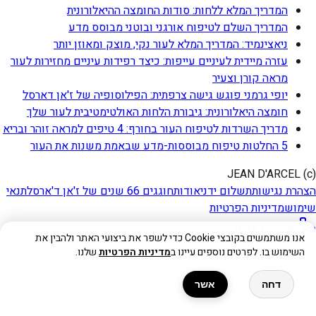
המדריך המלא ללחות: סודות החומצה ההיאלורונית
המדריך השלם לטיפוח אורגני ובוטני מבוסס מדע
ניאצינמיד: המדריך המלא לעור נקי, מוצק ומאוזן יותר
עזרה מיידית לעיניים עייפות: כיצד רפידות עיניים מחזירות לעור
מראה קורן וצעיר
יופי גרמני פוגש גישה צרפתית: הפילוסופיה של ז'אן דארסל
חומצה היאלורונית: גיבורת הלחות האולטימטיבית לעור שלך
מדריך השרדות לטיפוח העור בחורף: 4 טיפים למראה זוהר ובריא
5 החלטות טיפוח מבוססות-מדע שבאמת משנות את העור
(c) JEAN D'ARCEL
הצהרת נגישות
תשלום ידני
אודות
חוגגים 66 שנים של ז'אן ד'ארסל
תנאי
שימוש
מדיניות הפרטיות
התקשרו אלינו
אנו משתמשים בקובצי Cookie כדי לשפר את ביצועי האתר ולהבין את
השימוש בו. לפרטים נוספים עיינו ב
מדיניות הפרטיות
שלנו.
דחה
אשר