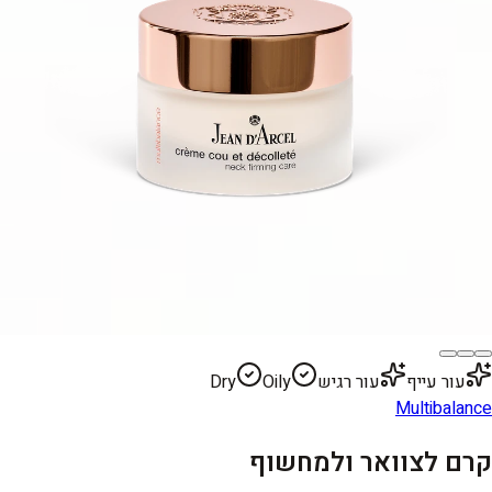
עור עייף
עור רגיש
Oily
Dry
Multibalance
קרם לצוואר ולמחשוף