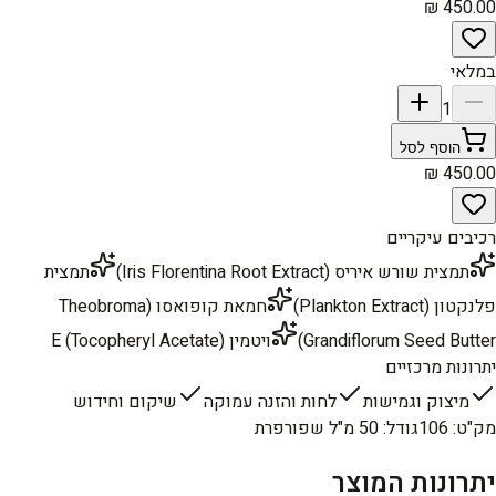
במלאי
1
הוסף לסל
רכיבים עיקריים
תמצית שורש איריס (Iris Florentina Root Extract)
תמצית
פלנקטון (Plankton Extract)
חמאת קופואסו (Theobroma
Grandiflorum Seed Butter)
ויטמין E (Tocopheryl Acetate)
יתרונות מרכזיים
מיצוק וגמישות
לחות והזנה עמוקה
שיקום וחידוש
מק"ט
:
106
גודל
:
50 מ"ל שפורפרת
יתרונות המוצר