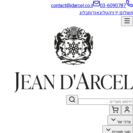
contact@jdarcel.co.il
03-6090787
תשלום ידני
קטלוג
אודות
בלוג
צרכי עור
סוגי מוצרים