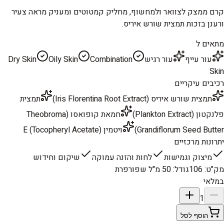
קרם ממצק לצוואר ולמחשוף, מחליק קמטוטים ומעניק מראה צעיר
ורענן בזכות תמצית שורש איריס.
מתאים ל
עור עייף
עור רגיש
Combination
Oily Skin
Dry Skin
Skin
רכיבים עיקריים
תמצית שורש איריס (Iris Florentina Root Extract)
תמצית
פלנקטון (Plankton Extract)
חמאת קופואסו (Theobroma
Grandiflorum Seed Butter)
ויטמין E (Tocopheryl Acetate)
יתרונות מרכזיים
מיצוק וגמישות
לחות והזנה עמוקה
שיקום וחידוש
מק"ט
:
106
גודל
:
50 מ"ל שפורפרת
במלאי
1
הוסף לסל