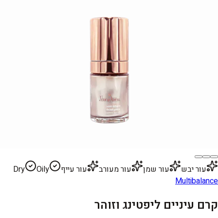
עור יבש
עור שמן
עור מעורב
עור עייף
Oily
Dry
Multibalance
קרם עיניים ליפטינג וזוהר