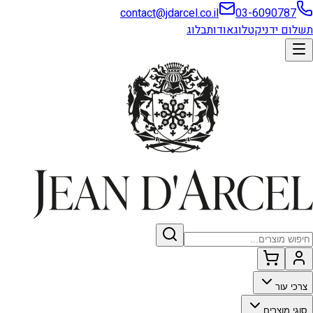
contact@jdarcel.co.il
03-6090787
תשלום ידני
קטלוג
אודות
בלוג
צרכי עור
סוגי מוצרים