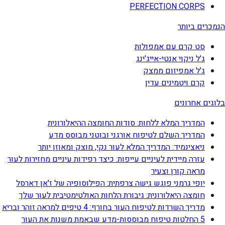
PERFECTION CORPS
הנמכרים ביותר
סט קרם עם אמפולות
ג'ל ניקוי אנטי-אייג'ינג
ג'ל אמפיזום ממצק
קרם ויטמינים עדין
בלוגים אחרונים
המדריך המלא ללחות: סודות החומצה ההיאלורונית
המדריך השלם לטיפוח אורגני ובוטני מבוסס מדע
ניאצינמיד: המדריך המלא לעור נקי, מוצק ומאוזן יותר
עזרה מיידית לעיניים עייפות: כיצד רפידות עיניים מחזירות לעור
מראה קורן וצעיר
יופי גרמני פוגש גישה צרפתית: הפילוסופיה של ז'אן דארסל
חומצה היאלורונית: גיבורת הלחות האולטימטיבית לעור שלך
מדריך השרדות לטיפוח העור בחורף: 4 טיפים למראה זוהר ובריא
5 החלטות טיפוח מבוססות-מדע שבאמת משנות את העור