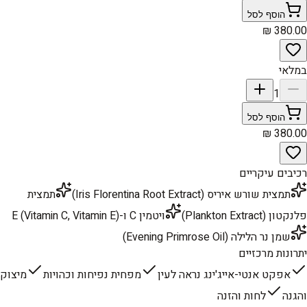
הוסף לסל
במלאי
1
הוסף לסל
רכיבים עיקריים
תמצית שורש איריס (Iris Florentina Root Extract)
תמצית
פלנקטון (Plankton Extract)
ויטמין C ו-E (Vitamin C, Vitamin E)
שמן נר הלילה (Evening Primrose Oil)
יתרונות מרכזיים
אפקט אנטי-אייג'ינג נראה לעין
מפחית נפיחות וכהויות
מיצוק
והגנה
לחות והזנה