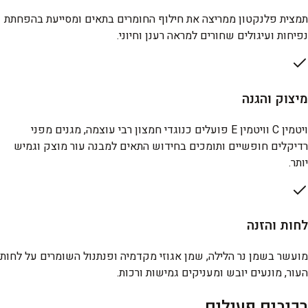
תמצית פלנקטון ממריצה את חילוף החומרים בתאים ומסייעת בהפחתת
נפיחות ועיגולים שחורים למראה רענן וחיוני.
מיצוק והגנה
ויטמין C וויטמין E פועלים כנוגדי חמצון רבי עוצמה, מגנים מפני
רדיקלים חופשיים ותומכים בחידוש התאים למבנה עור מוצק וגמיש
יותר.
לחות והזנה
מועשר בשמן נר הלילה, שמן אגוזי מקדמיה ופנתנול השומרים על לחות
העור, מונעים יובש ומעניקים גמישות ורכות.
רכיבים פעילים