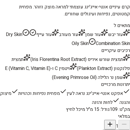
קרם עיניים אנטי-אייג'ינג עוצמתי למראה מוצק וזוהר. מפחית
קמטוטים, נפיחות ועיגולים שחורים.
מתאים ל
עור יבש
עור שמן
עור מעורב
עור עייף
Dry Skin
Oily Skin
Combination Skin
רכיבים עיקריים
תמצית שורש איריס (Iris Florentina Root Extract)
תמצית
פלנקטון (Plankton Extract)
ויטמין C ו-E (Vitamin C, Vitamin E)
שמן נר הלילה (Evening Primrose Oil)
יתרונות מרכזיים
אפקט אנטי-אייג'ינג נראה לעין
מפחית נפיחות וכהויות
מיצוק
והגנה
לחות והזנה
מק"ט
:
109
גודל
:
15 מ"ל מיכל לחיץ
במלאי
1